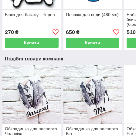
Бірка для багажу - Череп
Пляшка для води (480 мл)
Набі
блис
(бір
270
650
510
₴
₴
Купити
Купити
Подібні товари компанії
Обкладинка для паспорта
Обкладинка для паспорта
Обкл
Чоловіча
Він
For