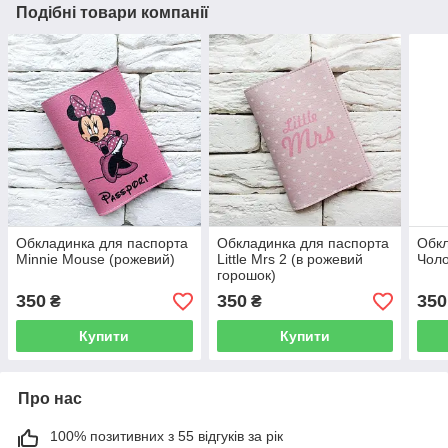
Подібні товари компанії
Обкладинка для паспорта
Обкладинка для паспорта
Обкл
Minnie Mouse (рожевий)
Little Mrs 2 (в рожевий
Чоло
горошок)
350
350
350
₴
₴
Купити
Купити
Про нас
100% позитивних з 55 відгуків за рік