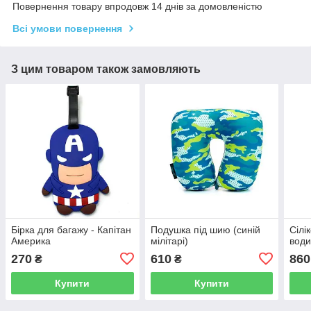
Повернення товару впродовж 14 днів за домовленістю
Всі умови повернення
З цим товаром також замовляють
Бірка для багажу - Капітан
Подушка під шию (синій
Сілі
Америка
мілітарі)
води
270
610
860
₴
₴
Купити
Купити