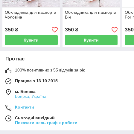
Обкладинка для паспорта
Обкладинка для паспорта
Обкл
Чоловіча
Він
For
350
350
350
₴
₴
Купити
Купити
Про нас
100% позитивних з 55 відгуків за рік
Працює з 13.10.2015
м. Боярка
Боярка, Україна
Контакти
Сьогодні вихідний
Показати весь графік роботи