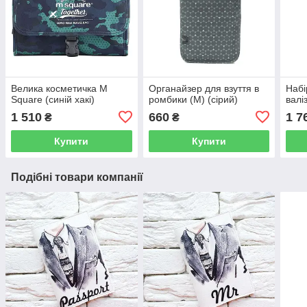
Велика косметичка M
Органайзер для взуття в
Набі
Square (синій хакі)
ромбики (М) (сірий)
валі
1 510
660
1 7
₴
₴
Купити
Купити
Подібні товари компанії