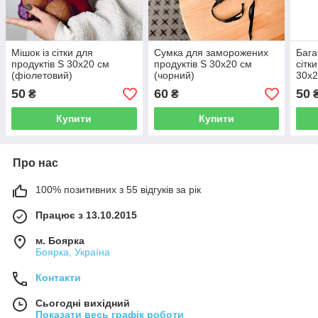
Мішок із сітки для
Сумка для заморожених
Бага
продуктів S 30х20 см
продуктів S 30х20 см
сітк
(фіолетовий)
(чорний)
30х2
50
60
50
₴
₴
Купити
Купити
Про нас
100% позитивних з 55 відгуків за рік
Працює з 13.10.2015
м. Боярка
Боярка, Україна
Контакти
Сьогодні вихідний
Показати весь графік роботи