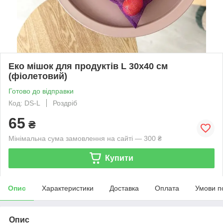
Еко мішок для продуктів L 30х40 см
(фіолетовий)
Готово до відправки
Код: DS-L
Роздріб
65
₴
Мінімальна сума замовлення на сайті — 300 ₴
Купити
Опис
Характеристики
Доставка
Оплата
Умови п
Опис