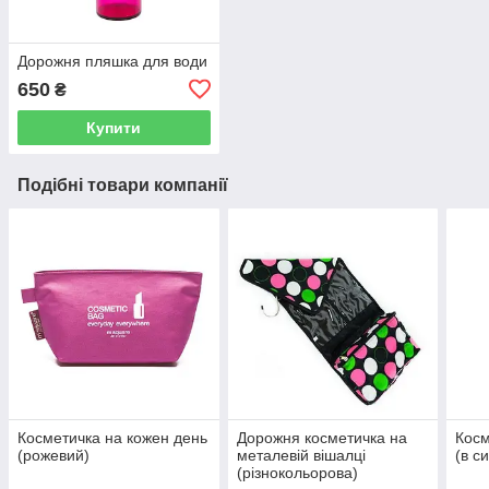
Дорожня пляшка для води
650
₴
Купити
Подібні товари компанії
Косметичка на кожен день
Дорожня косметичка на
Косм
(рожевий)
металевій вішалці
(в с
(різнокольорова)