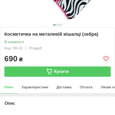
Косметичка на металевій вішалці (зебра)
В наявності
Код: DK-01
Роздріб
690
₴
Купити
Опис
Характеристики
Доставка
Оплата
Умови п
Опис