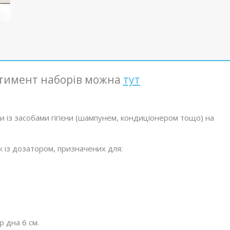
ртимент наборів можна
тут
ки із засобами гігієни (шампунем, кондиціонером тощо) на
к із дозатором, призначених для:
р дна 6 см.