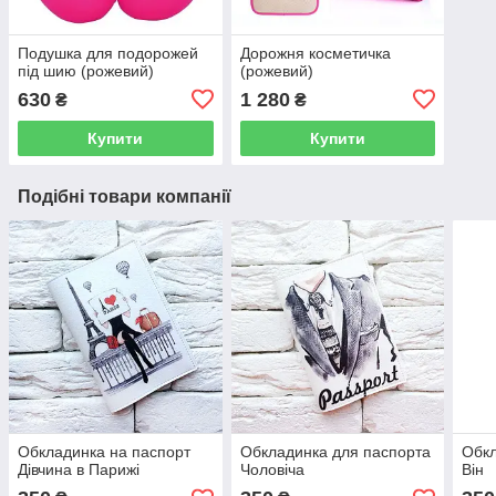
Подушка для подорожей
Дорожня косметичка
під шию (рожевий)
(рожевий)
630
1 280
₴
₴
Купити
Купити
Подібні товари компанії
Обкладинка на паспорт
Обкладинка для паспорта
Обкл
Дівчина в Парижі
Чоловіча
Він