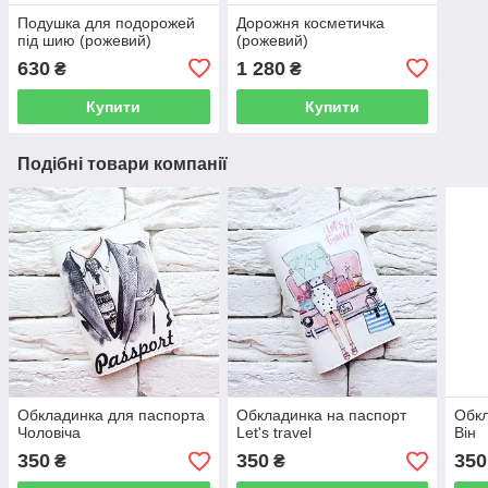
Подушка для подорожей
Дорожня косметичка
під шию (рожевий)
(рожевий)
630
1 280
₴
₴
Купити
Купити
Подібні товари компанії
Обкладинка для паспорта
Обкладинка на паспорт
Обкл
Чоловіча
Let's travel
Він
350
350
350
₴
₴