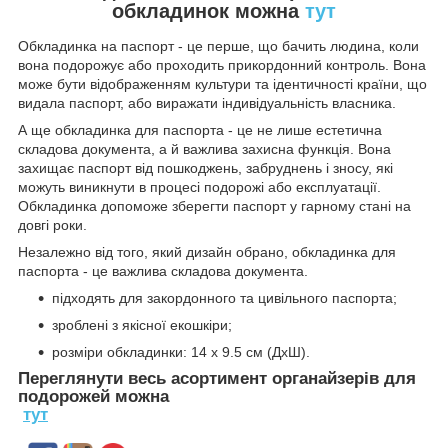
обкладинок можна
тут
Обкладинка на паспорт - це перше, що бачить людина, коли
вона подорожує або проходить прикордонний контроль. Вона
може бути відображенням культури та ідентичності країни, що
видала паспорт, або виражати індивідуальність власника.
А ще обкладинка для паспорта - це не лише естетична
складова документа, а й важлива захисна функція. Вона
захищає паспорт від пошкоджень, забруднень і зносу, які
можуть виникнути в процесі подорожі або експлуатації.
Обкладинка допоможе зберегти паспорт у гарному стані на
довгі роки.
Незалежно від того, який дизайн обрано, обкладинка для
паспорта - це важлива складова документа.
підходять для закордонного та цивільного паспорта;
зроблені з якісної екошкіри;
розміри обкладинки: 14 х 9.5 см (ДхШ).
Переглянути весь асортимент
органайзерів для
подорожей
можна
тут