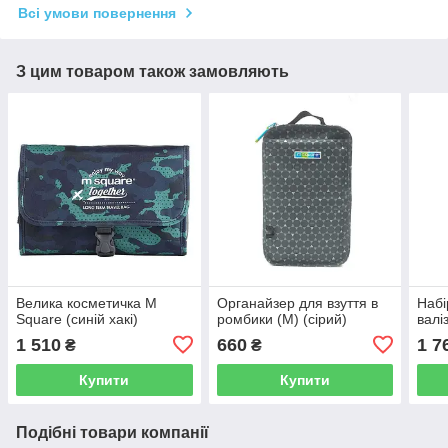
Всі умови повернення
З цим товаром також замовляють
Велика косметичка M
Органайзер для взуття в
Набі
Square (синій хакі)
ромбики (М) (сірий)
валі
1 510
660
1 7
₴
₴
Купити
Купити
Подібні товари компанії