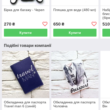
Бірка для багажу - Череп
Пляшка для води (480 мл)
Набі
блис
(бір
270
650
510
₴
₴
Купити
Купити
Подібні товари компанії
Обкладинка для паспорта
Обкладинка для паспорта
Обкл
Travel man 6 (синій)
Чоловіча
Він