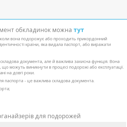
имент обкладинок можна
тут
, коли вона подорожує або проходить прикордонний
ентичності країни, яка видала паспорт, або виражати
 складова документа, але й важлива захисна функція. Вона
 що можуть виникнути в процесі подорожі або експлуатації.
і на довгі роки.
ля паспорта - це важлива складова документа.
орта;
рганайзерів для подорожей