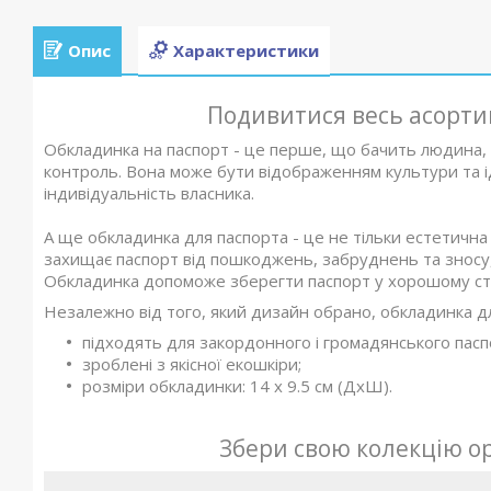
Опис
Характеристики
Подивитися весь асорт
Обкладинка на паспорт - це перше, що бачить людина
контроль. Вона може бути відображенням культури та ід
індивідуальність власника.
А ще обкладинка для паспорта - це не тільки естетична
захищає паспорт від пошкоджень, забруднень та зносу,
Обкладинка допоможе зберегти паспорт у хорошому стан
Незалежно від того, який дизайн обрано, обкладинка д
підходять для закордонного і громадянського пасп
зроблені з якісної екошкіри;
розміри обкладинки: 14 х 9.5 см (ДхШ).
Збери свою колекцію о