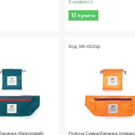
В наявності
Купити
MS-002sp
бананка (бірюзовий)
Поясна Сумка/бананка (помар