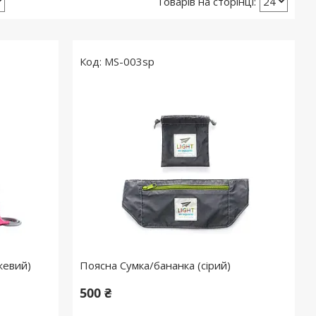
MS-003sp
жевий)
Поясна Сумка/бананка (сірий)
500 ₴