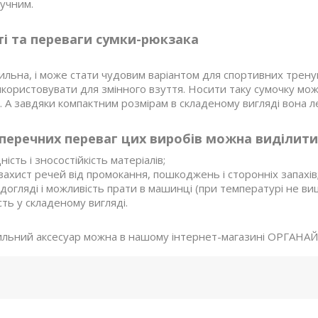
ручним.
і та переваги сумки-рюкзака
тильна, і може стати чудовим варіантом для спортивних трен
користовувати для змінного взуття. Носити таку сумочку мож
. А завдяки компактним розмірам в складеному вигляді вона 
перечних переваг цих виробів можна виділити
ність і зносостійкість матеріалів;
захист речей від промокання, пошкоджень і сторонніх запахів
у догляді і можливість прати в машинці (при температурі не вищ
сть у складеному вигляді.
ильний аксесуар можна в нашому інтернет-магазині ОРГАНАЙЗ