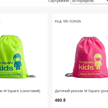
s
MS-02Kids
к M Square (салатовий)
Дитячий рюкзак M Square (ро
480 ₴