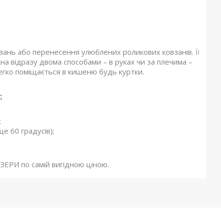
увань або перенесення улюблених роликових ковзанів. Її
на відразу двома способами – в руках чи за плечима –
легко поміщається в кишеню будь куртки.
:
;
е 60 градусів);
ЕРИ по самій вигідною ціною.