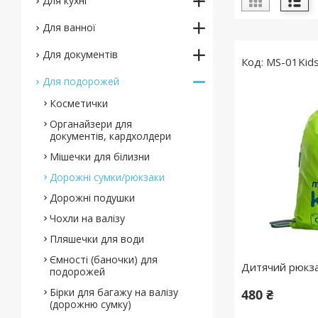
Для кухні
Для ванної
Для документів
MS-01Kid
Для подорожей
Косметички
Органайзери для
документів, кардхолдери
Мішечки для білизни
Дорожні сумки/рюкзаки
Дорожні подушки
Чохли на валізу
Пляшечки для води
Ємності (баночки) для
Дитячий рюкза
подорожей
Бірки для багажу на валізу
480 ₴
(дорожню сумку)