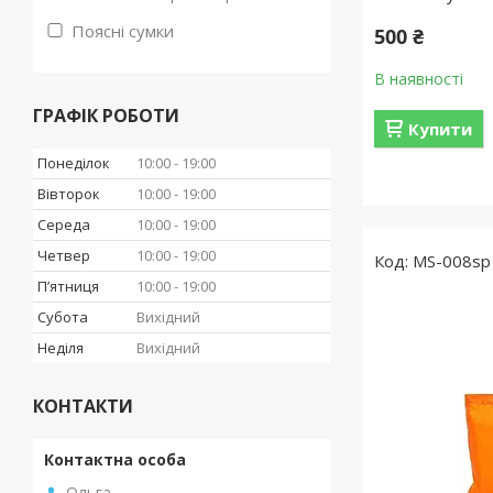
Поясні сумки
500 ₴
В наявності
ГРАФІК РОБОТИ
Купити
Понеділок
10:00
19:00
Вівторок
10:00
19:00
Середа
10:00
19:00
Четвер
10:00
19:00
MS-008sp
Пʼятниця
10:00
19:00
Субота
Вихідний
Неділя
Вихідний
КОНТАКТИ
Ольга