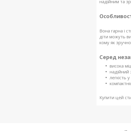
надійним та з
Особливост
Вона гарна і с
діти можуть ви
кому як зручно
Серед неза
висока міц
надійний 
легкість 
компактні
Купити цей ст