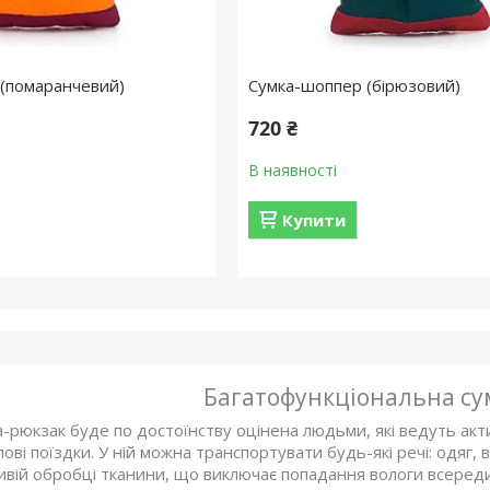
(помаранчевий)
Сумка-шоппер (бірюзовий)
720 ₴
В наявності
Купити
Багатофункціональна су
-рюкзак буде по достоїнству оцінена людьми, які ведуть акт
ові поїздки. У ній можна транспортувати будь-які речі: одяг, в
ивій обробці тканини, що виключає попадання вологи всередин