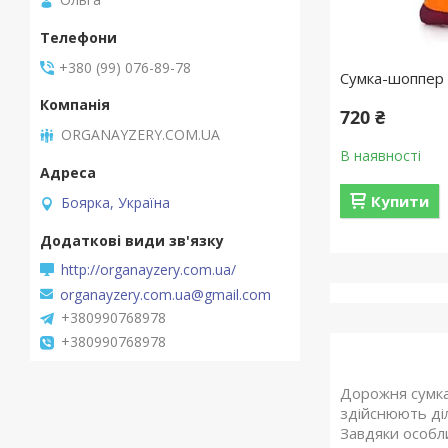
+380 (99) 076-89-78
Сумка-шоппер 
720 ₴
ORGANAYZERY.COM.UA
В наявності
Купити
Боярка, Україна
http://organayzery.com.ua/
organayzery.com.ua@gmail.com
+380990768978
+380990768978
Дорожня сумка
здійснюють діл
Завдяки особл