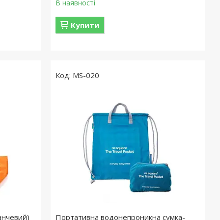
В наявності
Купити
MS-020
анчевий)
Портативна водонепроникна сумка-